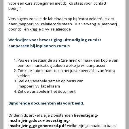
voor een cursist beginnen met cb_ cb staat voor 'contact
bedrijf'.
Vervolgens zoek je de labelnaam op bij 'extra velden'. Je ziet
daar
[mapper]_vv_relatiecode
staan. Dus vervang je [mapper]_
door cb_ en krijg je
c_vv_relatiecode
Werkwijze voor bevestiging uitnodiging cursist
aanpassen bij inplannen cursus
Pas een bestaande aan (
zie hier
) of maak een kopie van
een communicatiesjabloon welke je wil aanpassen
Zoek de 'labelnaam' op in het juiste overzicht van 'extra
velden'
Stel de variabele samen op basis van
[mapper]_vv_labelnaam
Zet de variabele in het document
Bijhorende documenten als voorbeeld.
Onderin dit artikel zie je 2 bestanden
bevestiging-
inschrijving.docx
+
bevestiging-
inschrijving_gegenereerd.pdf
welke zijn gemaakt op basis