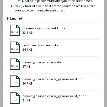
Daarna in je communicatiesjablonen aanpassen
Bekijk hier
alle velden die 'standaard' beschikbaar zijn
voor jouw communicatiesjablonen.
Bijlagen (6)
presentielijst_voorbeeld.docx
DOCX
33.6 KB
certificaat_voorbeeld.docx
DOCX
34.7 KB
bevestiging-inschrijving.docx
DOCX
37 KB
bevestiging-inschrijving_gegenereerd.pdf
PDF
50.7 KB
bevestiging-inschrijving_gegenereerd_2.pdf
PDF
51 KB