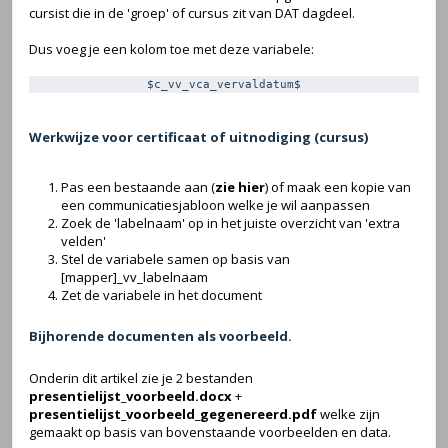
cursist die in de 'groep' of cursus zit van DAT dagdeel.
Dus voeg je een kolom toe met deze variabele:
$c_vv_vca_vervaldatum$
Werkwijze voor certificaat of uitnodiging (cursus)
Pas een bestaande aan (
zie hier
) of maak een kopie van
een communicatiesjabloon welke je wil aanpassen
Zoek de 'labelnaam' op in het juiste overzicht van 'extra
velden'
Stel de variabele samen op basis van
[mapper]_vv_labelnaam
Zet de variabele in het document
Bijhorende documenten als voorbeeld.
Onderin dit artikel zie je 2 bestanden
presentielijst_voorbeeld.docx
+
presentielijst_voorbeeld_gegenereerd.pdf
welke zijn
gemaakt op basis van bovenstaande voorbeelden en data.