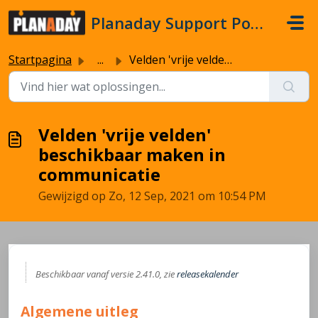
Doorgaan naar hoofdinhoud
Planaday Support Portal
Startpagina
...
Velden 'vrije velden' beschikbaar maken in commun...
Velden 'vrije velden'
beschikbaar maken in
communicatie
Gewijzigd op Zo, 12 Sep, 2021 om 10:54 PM
Beschikbaar vanaf versie 2.41.0, zie
releasekalender
Algemene uitleg