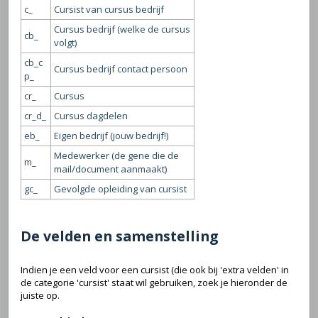
c_
Cursist van cursus bedrijf
Cursus bedrijf (welke de cursus
cb_
volgt)
cb_c
Cursus bedrijf contact persoon
p_
cr_
Cursus
cr_d_
Cursus dagdelen
eb_
Eigen bedrijf (jouw bedrijf!)
Medewerker (de gene die de
m_
mail/document aanmaakt)
gc_
Gevolgde opleiding van cursist
De velden en samenstelling
Indien je een veld voor een cursist (die ook bij 'extra velden' in
de categorie 'cursist' staat wil gebruiken, zoek je hieronder de
juiste op.