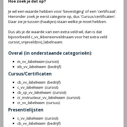
Hoe zoek je dat op?
Je wil een waarde hebben voor 'bevestiging' of een 'certificaat'.
Hieronder zoek je eerst categorie op, dus 'Cursus/certificaten'.
Daar zie je tussen (haakjes) staan welke je moet hebben.
Dus als je de waarde van een extra veld wil, dan is dat
bijvoorbeeld c_vv_ikbeneenveldnaam voor het extra veld
cursist_vrijeveld(vv)_labelnaam.
Overal (in onderstaande categorieën)
:
m_vv_
labelnaam
(cursist)
eb_vv_
labelnaam
(bedrijf)
Cursus/Certificaten
cb_vv_
labelnaam
(bedrijf)
c_vv_
labelnaam
(cursist)
cb_cp_vv_
labelnaam
(cursist)
cr_instructeur_vv_
labelnaam
(cursist)
cr_vv_
labelnaam
(cursus)
Presentielijsten
c_vv_
labelnaam
(cursist)
cb_vv_
labelnaam
(bedrijf)