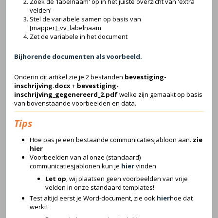
Zoek de 'labelnaam' op in het juiste overzicht van 'extra
velden'
Stel de variabele samen op basis van
[mapper]_vv_labelnaam
Zet de variabele in het document
Bijhorende documenten als voorbeeld.
Onderin dit artikel zie je 2 bestanden
bevestiging-
inschrijving.docx
+
bevestiging-
inschrijving_gegenereerd_2.pdf
welke zijn gemaakt op basis
van bovenstaande voorbeelden en data.
Tips
Hoe pas je een bestaande communicatiesjabloon aan.
zie
hier
Voorbeelden van al onze (standaard)
communicatiesjablonen kun je
hier
vinden
Let op
, wij plaatsen geen voorbeelden van vrije
velden in onze standaard templates!
Test altijd eerst je Word-document, zie ook
hier
hoe dat
werkt!