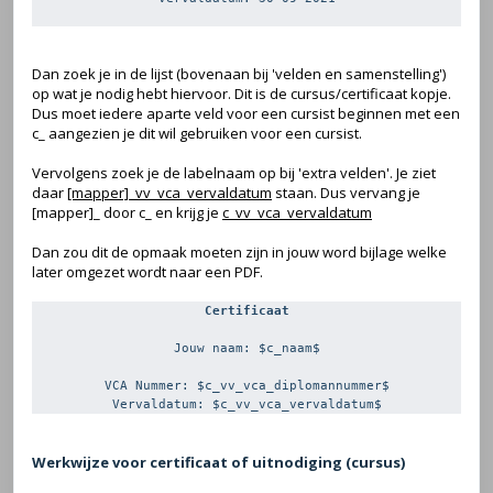
Dan zoek je in de lijst (bovenaan bij 'velden en samenstelling')
op wat je nodig hebt hiervoor. Dit is de cursus/certificaat kopje.
Dus moet iedere aparte veld voor een cursist beginnen met een
c_ aangezien je dit wil gebruiken voor een cursist.
Vervolgens zoek je de labelnaam op bij 'extra velden'. Je ziet
daar
[mapper]_vv_vca_vervaldatum
staan. Dus vervang je
[mapper]_ door c_ en krijg je
c_vv_vca_vervaldatum
Dan zou dit de opmaak moeten zijn in jouw word bijlage welke
later omgezet wordt naar een PDF.
Certificaat
Jouw naam: $c_naam$
VCA Nummer: $c_vv_vca_diplomannummer$
Vervaldatum: $c_vv_vca_vervaldatum$
Werkwijze voor certificaat of uitnodiging (cursus)