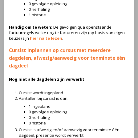
0 gevolgde opleiding
0 herhaling
1 historie
Handig om te weten:
De gevolgen qua openstaande
factuurregels welke nog te factureren zijn (op basis van eigen
keuze) zijn
hier na te lezen
.
Cursist inplannen op cursus met meerdere
dagdelen, afwezig/aanwezig voor tenminste één
dagdeel
Nog niet alle dagdelen zijn verwerkt:
Cursist wordt ingepland
Aantallen bij cursist is dan:
1 ingepland
0 gevolgde opleiding
0 herhaling
0 historie
Cursist is afwezig en/of aanwezig voor tenminste één
dagdeel, presentie wordt verwerkt