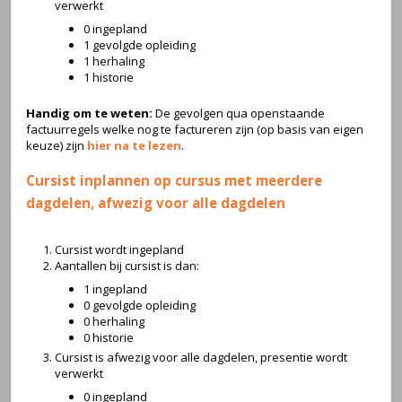
verwerkt
0 ingepland
1 gevolgde opleiding
1 herhaling
1 historie
Handig om te weten:
De gevolgen qua openstaande
factuurregels welke nog te factureren zijn (op basis van eigen
keuze) zijn
hier na te lezen
.
Cursist inplannen op cursus met meerdere
dagdelen, afwezig voor alle dagdelen
Cursist wordt ingepland
Aantallen bij cursist is dan:
1 ingepland
0 gevolgde opleiding
0 herhaling
0 historie
Cursist is afwezig voor alle dagdelen, presentie wordt
verwerkt
0 ingepland