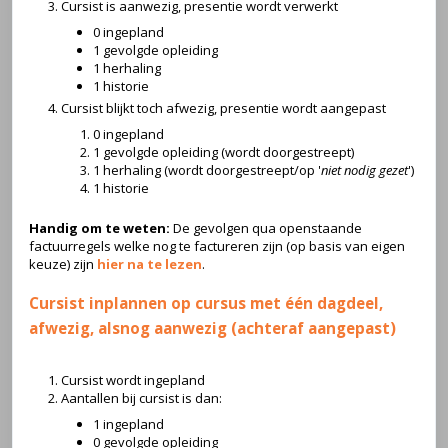
Cursist is aanwezig, presentie wordt verwerkt
0 ingepland
1 gevolgde opleiding
1 herhaling
1 historie
Cursist blijkt toch afwezig, presentie wordt aangepast
0 ingepland
1 gevolgde opleiding (wordt doorgestreept)
1 herhaling (wordt doorgestreept/op '
niet nodig gezet
')
1 historie
Handig om te weten:
De gevolgen qua openstaande
factuurregels welke nog te factureren zijn (op basis van eigen
keuze) zijn
hier na te lezen
.
Cursist inplannen op cursus met één dagdeel,
afwezig, alsnog aanwezig (achteraf aangepast)
Cursist wordt ingepland
Aantallen bij cursist is dan:
1 ingepland
0 gevolgde opleiding