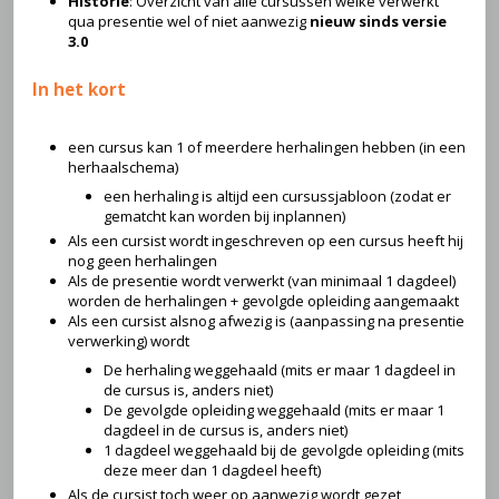
Historie
: Overzicht van alle cursussen welke verwerkt
qua presentie wel of niet aanwezig
nieuw sinds versie
3.0
In het kort
een cursus kan 1 of meerdere herhalingen hebben (in een
herhaalschema)
een herhaling is altijd een cursussjabloon (zodat er
gematcht kan worden bij inplannen)
Als een cursist wordt ingeschreven op een cursus heeft hij
nog geen herhalingen
Als de presentie wordt verwerkt (van minimaal 1 dagdeel)
worden de herhalingen + gevolgde opleiding aangemaakt
Als een cursist alsnog afwezig is (aanpassing na presentie
verwerking) wordt
De herhaling weggehaald (mits er maar 1 dagdeel in
de cursus is, anders niet)
De gevolgde opleiding weggehaald (mits er maar 1
dagdeel in de cursus is, anders niet)
1 dagdeel weggehaald bij de gevolgde opleiding (mits
deze meer dan 1 dagdeel heeft)
Als de cursist toch weer op aanwezig wordt gezet