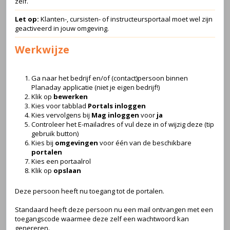
zelf.
Let op:
Klanten-, cursisten- of instructeursportaal moet wel zijn
geactiveerd in jouw omgeving.
Werkwijze
Ga naar het bedrijf en/of (contact)persoon binnen
Planaday applicatie (niet je eigen bedrijf!)
Klik op
bewerken
Kies voor tabblad
Portals
inloggen
Kies vervolgens bij
Mag inloggen
voor
ja
Controleer het E-mailadres of vul deze in of wijzig deze (tip
gebruik button)
Kies bij
omgevingen
voor één van de beschikbare
portalen
Kies een portaalrol
Klik op
opslaan
Deze persoon heeft nu toegang tot de portalen.
Standaard heeft deze persoon nu een mail ontvangen met een
toegangscode waarmee deze zelf een wachtwoord kan
genereren.