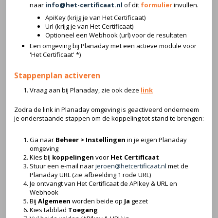
naar
info@het-certificaat.nl
of dit
formulier
invullen.
ApiKey (krijg je van Het Certificaat)
Url (krijg je van Het Certificaat)
Optioneel een Webhook (url) voor de resultaten
Een omgeving bij Planaday met een actieve module voor
'Het Certificaat' *)
Stappenplan activeren
Vraag aan bij Planaday, zie ook deze
link
Zodra de link in Planaday omgeving is geactiveerd onderneem
je onderstaande stappen om de koppeling tot stand te brengen:
Ga naar
Beheer > Instellingen
in je eigen Planaday
omgeving
Kies bij
koppelingen
voor
Het Certificaat
Stuur een e-mail naar
jeroen@hetcertificaat.nl
met de
Planaday URL (zie afbeelding 1 rode URL)
Je ontvangt van Het Certificaat de APIkey & URL en
Webhook
Bij
Algemeen
worden beide op
Ja
gezet
Kies tabblad
Toegang