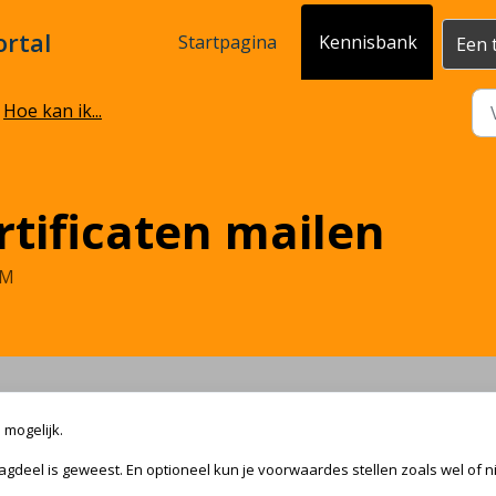
ortal
Startpagina
Kennisbank
Een 
Hoe kan ik...
rtificaten mailen
PM
 mogelijk.
agdeel is geweest. En optioneel kun je voorwaardes stellen zoals wel of n