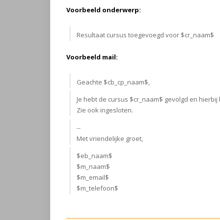
Voorbeeld onderwerp:
Resultaat cursus toegevoegd voor $cr_naam$
Voorbeeld mail:
Geachte $cb_cp_naam$,
Je hebt de cursus $cr_naam$ gevolgd en hierbij b
Zie ook ingesloten.
--
Met vriendelijke groet,
$eb_naam$
$m_naam$
$m_email$
$m_telefoon$