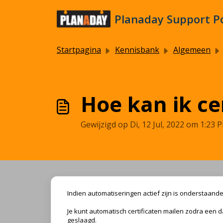
Doorgaan naar hoofdinhoud
Planaday Support P
Startpagina
Kennisbank
Algemeen
Hoe kan ik ce
Gewijzigd op Di, 12 Jul, 2022 om 1:23 
Indien automatiseringen actief zijn is onderstaande
Je kunt automatisch certificaten mailen zodra een d
geslaagd.