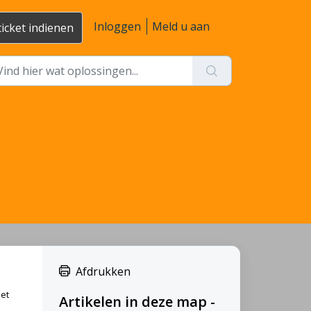
Inloggen
Meld u aan
ticket indienen
Afdrukken
iet
Artikelen in deze map -