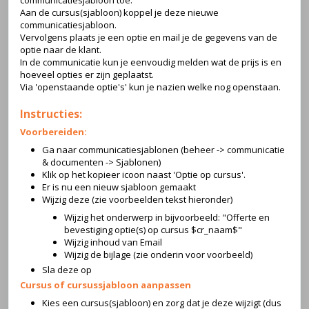
communicatiesjabloon toe.
Aan de cursus(sjabloon) koppel je deze nieuwe
communicatiesjabloon.
Vervolgens plaats je een optie en mail je de gegevens van de
optie naar de klant.
In de communicatie kun je eenvoudig melden wat de prijs is en
hoeveel opties er zijn geplaatst.
Via 'openstaande optie's' kun je nazien welke nog openstaan.
Instructies:
Voorbereiden:
Ga naar communicatiesjablonen (beheer -> communicatie
& documenten -> Sjablonen)
Klik op het kopieer icoon naast 'Optie op cursus'.
Er is nu een nieuw sjabloon gemaakt
Wijzig deze (zie voorbeelden tekst hieronder)
Wijzig het onderwerp in bijvoorbeeld: "Offerte en
bevestiging optie(s) op cursus $cr_naam$"
Wijzig inhoud van Email
Wijzig de bijlage (zie onderin voor voorbeeld)
Sla deze op
Cursus of cursussjabloon aanpassen
Kies een cursus(sjabloon) en zorg dat je deze wijzigt (dus