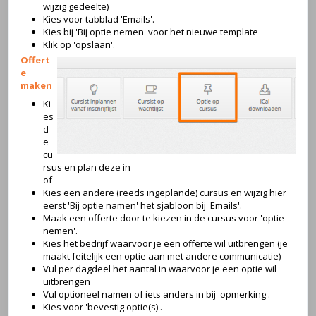
wijzig gedeelte)
Kies voor tabblad 'Emails'.
Kies bij 'Bij optie nemen' voor het nieuwe template
Klik op 'opslaan'.
Offert
e
maken
Ki
es
d
e
cu
rsus en plan deze in
of
Kies een andere (reeds ingeplande) cursus en wijzig hier
eerst 'Bij optie namen' het sjabloon bij 'Emails'.
Maak een offerte door te kiezen in de cursus voor 'optie
nemen'.
Kies het bedrijf waarvoor je een offerte wil uitbrengen (je
maakt feitelijk een optie aan met andere communicatie)
Vul per dagdeel het aantal in waarvoor je een optie wil
uitbrengen
Vul optioneel namen of iets anders in bij 'opmerking'.
Kies voor 'bevestig optie(s)'.