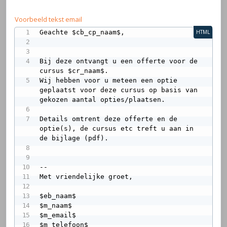
Voorbeeld tekst email
Geachte $cb_cp_naam$,

HTML
Bij deze ontvangt u een offerte voor de 
cursus $cr_naam$.

Wij hebben voor u meteen een optie 
geplaatst voor deze cursus op basis van 
gekozen aantal opties/plaatsen.

Details omtrent deze offerte en de 
optie(s), de cursus etc treft u aan in 
de bijlage (pdf).

--

Met vriendelijke groet,

$eb_naam$

$m_naam$

$m_email$

$m_telefoon$