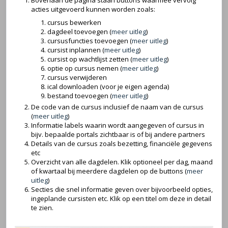
Bovenaan de pagina staan buttons waarmee vervolg
acties uitgevoerd kunnen worden zoals:
cursus bewerken
dagdeel toevoegen (
meer uitleg
)
cursusfuncties toevoegen (
meer uitleg
)
cursist inplannen (
meer uitleg
)
cursist op wachtlijst zetten (
meer uitleg
)
optie op cursus nemen (
meer uitleg
)
cursus verwijderen
ical downloaden (voor je eigen agenda)
bestand toevoegen (
meer uitleg
)
De code van de cursus inclusief de naam van de cursus
(
meer uitleg
)
Informatie labels waarin wordt aangegeven of cursus in
bijv. bepaalde portals zichtbaar is of bij andere partners
Details van de cursus zoals bezetting, financiële gegevens
etc
Overzicht van alle dagdelen. Klik optioneel per dag, maand
of kwartaal bij meerdere dagdelen op de buttons (
meer
uitleg
)
Secties die snel informatie geven over bijvoorbeeld opties,
ingeplande cursisten etc. Klik op een titel om deze in detail
te zien.