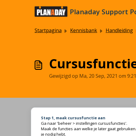
Doorgaan naar hoofdinhoud
Planaday Support P
Startpagina
Kennisbank
Handleiding
Cursusfuncti
Gewijzigd op Ma, 20 Sep, 2021 om 9:2
Stap 1, maak cursusfunctie aan
Ga naar 'beheer > instellingen cursusfuncties'.
Maak de functies aan welke je later gaat gebruiken.
je nodig hebt.