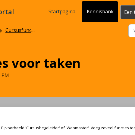
ortal
Startpagina
Kennisbank
Een 
Cursusfuncties
es voor taken
1 PM
 Bijvoorbeeld 'Cursusbegeleider' of 'Webmaster'. Voeg zoveel functies toe