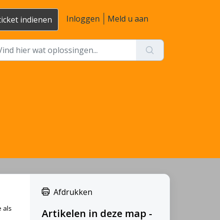
Inloggen
Meld u aan
ticket indienen
Afdrukken
 als
Artikelen in deze map -